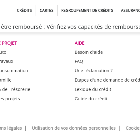
CRÉDITS
CARTES
REGROUPEMENT DE CRÉDITS
ASSURAN
t être remboursé : Vérifiez vos capacités de rembour
 PROJET
AIDE
uto
Besoin d'aide
Travaux
FAQ
Consommation
Une réclamation ?
amille
Etapes d'une demande de créd
 de Trésorerie
Lexique du crédit
es projets
Guide du crédit
ns légales
Utilisation de vos données personnelles
Cookie