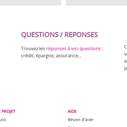
QUESTIONS / REPONSES
C
Trouvez les
réponses à vos questions
:
v
crédit, épargne, assurance...
a
p
 PROJET
AIDE
uto
Besoin d'aide