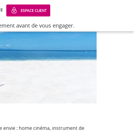
CE
ESPACE CLIENT
sement avant de vous engager.
sement avant de vous engager.
e envie : home cinéma, instrument de