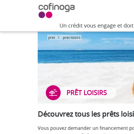
Un crédit vous engage et doi
Un crédit vous engage et doi
pret
pret loisirs
PRÊT LOISIRS
Découvrez tous les prêts lois
Vous pouvez demander un financement pour