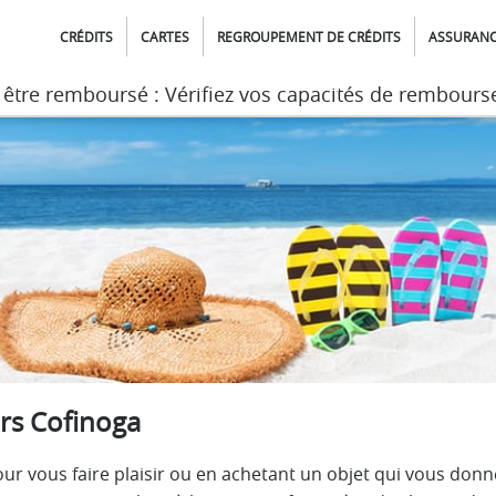
CRÉDITS
CARTES
REGROUPEMENT DE CRÉDITS
ASSURAN
t être remboursé : Vérifiez vos capacités de rembour
t être remboursé : Vérifiez vos capacités de rembour
irs Cofinoga
 vous faire plaisir ou en achetant un objet qui vous donn