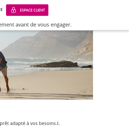
CE
ESPACE CLIENT
sement avant de vous engager.
sement avant de vous engager.
prêt adapté à vos besoins.t.