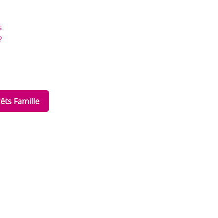
s
?
êts Famille