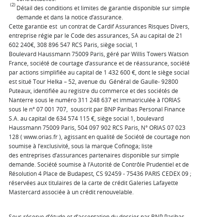
(2)
Détail des conditions et limites de garantie disponible sur simple
demande et dans la notice d’assurance.
Cette garantie est un contrat de Cardif Assurances Risques Divers,
entreprise régie par le Code des assurances, SA au capital de 21
602 240€, 308 896 547 RCS Paris, siège social, 1
Boulevard Haussmann 75009 Paris, géré par Willis Towers Watson
France, société de courtage d’assurance et de réassurance, société
par actions simplifiée au capital de 1 432 600 €, dont le siège social
est situé Tour Helka – 52, avenue du Général de Gaulle- 92800
Puteaux, identifiée au registre du commerce et des sociétés de
Nanterre sous le numéro 311 248 637 et immatriculée à l’ORIAS
sous le n° 07 001 707, souscrit par BNP Paribas Personal Finance
S.A. au capital de 634 574 115 €, siège social 1, boulevard
Haussmann 75009 Paris, 504 097 902 RCS Paris, N° ORIAS 07 023
128 ( www.orias.fr ), agissant en qualité de Société de courtage non
soumise à l’exclusivité, sous la marque Cofinoga; liste
des entreprises d’assurances partenaires disponible sur simple
demande. Société soumise à l’Autorité de Contrôle Prudentiel et de
Résolution 4 Place de Budapest, CS 92459 - 75436 PARIS CEDEX 09 ;
réservées aux titulaires de la carte de crédit Galeries Lafayette
Mastercard associée à un crédit renouvelable.
Sous réserve d’étude et d’acceptation du dossier par BNP Paribas