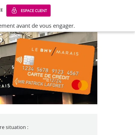
CE
ESPACE CLIENT
sement avant de vous engager.
sement avant de vous engager.
e situation :