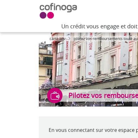
Un crédit vous engage et doi
Un crédit vous engage et doi
carte bhv
pilotez vos remboursements toute a
Pilotez vos rembours
En vous connectant sur votre espace 