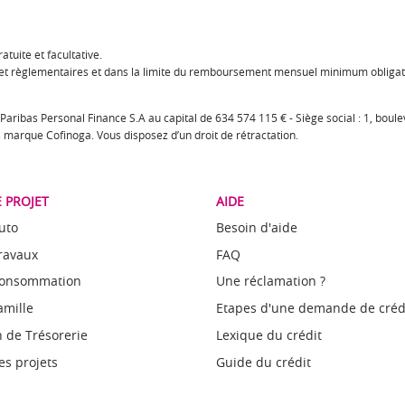
tuite et facultative.
s et règlementaires et dans la limite du remboursement mensuel minimum obligat
 Paribas Personal Finance S.A au capital de 634 574 115 € - Siège social : 1, b
us marque Cofinoga. Vous disposez d’un droit de rétractation.
 PROJET
AIDE
uto
Besoin d'aide
Travaux
FAQ
Consommation
Une réclamation ?
amille
Etapes d'une demande de créd
 de Trésorerie
Lexique du crédit
es projets
Guide du crédit