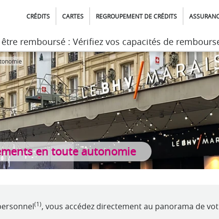
CRÉDITS
CARTES
REGROUPEMENT DE CRÉDITS
ASSURAN
t être remboursé : Vérifiez vos capacités de rembour
t être remboursé : Vérifiez vos capacités de rembour
utonomie
ements en toute autonomie
(1)
personnel
, vous accédez directement au panorama de votr