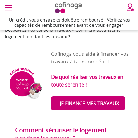
Un crédit vous engage et doit être remboursé : Vérifiez vos
Un crédit vous engage et doit être remboursé : Vérifiez vos
Accueil
>
Cofinoga vous présente Solution Travaux
>
capacités de remboursement avant de vous engager.
capacités de remboursement avant de vous engager.
Découvrez nos conseils Travaux
>
Comment sécuriser le
logement pendant les travaux ?
Cofinoga vous aide à financer vos
travaux à taux compétitif.
De quoi réaliser vos travaux en
toute sérénité !
JE FINANCE MES TRAVAUX
Comment sécuriser le logement