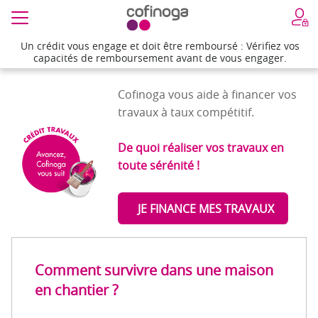
Un crédit vous engage et doit être remboursé : Vérifiez vos
Un crédit vous engage et doit être remboursé : Vérifiez vos
Accueil
>
Comment survivre dans une maison en chantier ?
capacités de remboursement avant de vous engager.
capacités de remboursement avant de vous engager.
Cofinoga vous aide à financer vos
travaux à taux compétitif.
De quoi réaliser vos travaux en
toute sérénité !
JE FINANCE MES TRAVAUX
Comment survivre dans une maison
en chantier ?