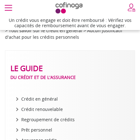
Un crédit vous engage et doit être remboursé : Vérifiez vos
Un crédit vous engage et doit être remboursé : Vérifiez vos
Accueil
>
Besoin d'aide
>
Le guide du crédit et de l'assurance
capacités de remboursement avant de vous engager.
capacités de remboursement avant de vous engager.
>
Tout savoir sur le crédit en général
>
Aucun justificatif
d'achat pour les crédits personnels
LE GUIDE
DU CRÉDIT ET DE L'ASSURANCE
Crédit en général
Crédit renouvelable
Regroupement de crédits
Prêt personnel