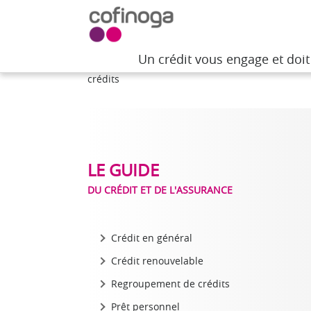
Un crédit vous engage et doi
Un crédit vous engage et doi
Accueil
>
Besoin d'aide
>
Le guide du crédit et 
crédits
LE GUIDE
DU CRÉDIT ET DE L'ASSURANCE
Crédit en général
Crédit renouvelable
Regroupement de crédits
Prêt personnel