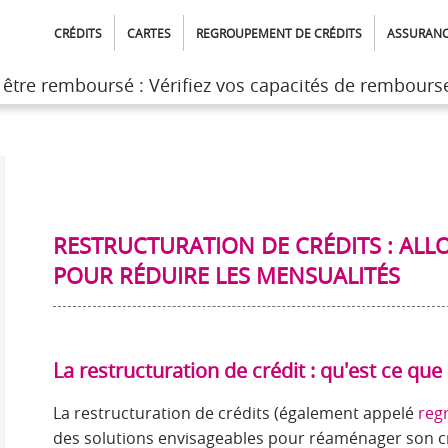
CRÉDITS
CARTES
REGROUPEMENT DE CRÉDITS
ASSURAN
t être remboursé : Vérifiez vos capacités de rembour
t être remboursé : Vérifiez vos capacités de rembour
de l'assurance
>
Tout savoir sur le regroupement de crédits
>
Rédui
RESTRUCTURATION DE CRÉDITS : ALL
POUR RÉDUIRE LES MENSUALITÉS
La restructuration de crédit : qu'est ce que 
La restructuration de crédits (également appelé
reg
des solutions envisageables pour réaménager son cré