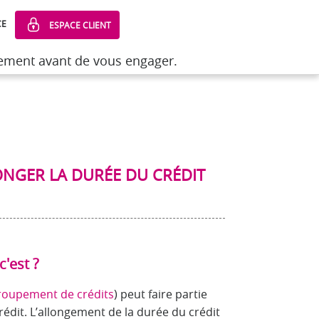
CE
ESPACE CLIENT
sement avant de vous engager.
sement avant de vous engager.
re ses mensualités grâce au regroupement de
ONGER LA DURÉE DU CRÉDIT
c'est ?
roupement de crédits
) peut faire partie
dit. L’allongement de la durée du crédit