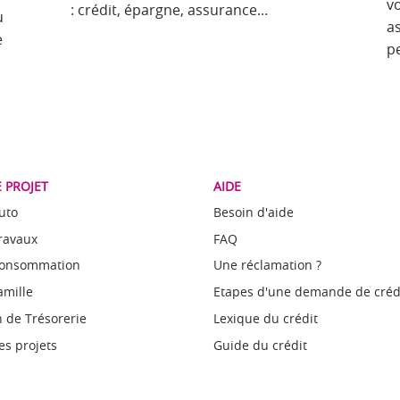
v
: crédit, épargne, assurance...
u
a
e
p
 PROJET
AIDE
uto
Besoin d'aide
Travaux
FAQ
Consommation
Une réclamation ?
amille
Etapes d'une demande de créd
 de Trésorerie
Lexique du crédit
es projets
Guide du crédit