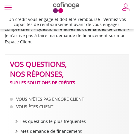
Un crédit vous engage et doit être remboursé : Vérifiez vos
Un crédit vous engage et doit être remboursé : Vérifiez vos
Accueil
>
Besoin d'aide
>
Questions réponses sur votre
capacités de remboursement avant de vous engager.
capacités de remboursement avant de vous engager.
compte client
>
Questions relatives aux demandes de crédit
>
Je n'arrive pas à faire ma demande de financement sur mon
Espace Client
VOS QUESTIONS,
NOS RÉPONSES,
SUR LES SOLUTIONS DE CRÉDITS
VOUS N'ÊTES PAS ENCORE CLIENT
VOUS ÊTES CLIENT
Les questions le plus fréquentes
Mes demande de financement