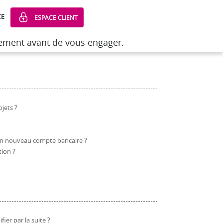
CE
ESPACE CLIENT
sement avant de vous engager.
sement avant de vous engager.
ojets ?
 un nouveau compte bancaire ?
ion ?
ier par la suite ?