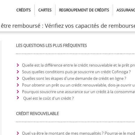
CRÉDITS
CARTES
REGROUPEMENT DE CRÉDITS
ASSURAN
t être remboursé : Vérifiez vos capacités de rembour
t être remboursé : Vérifiez vos capacités de rembour
ur le credit, l'assurance et la carte cofinoga
LES QUESTIONS LES PLUS FRÉQUENTES
Quelle est la différence entre le crédit renouvelable et le prêt pr
Sous quelles conditions puis-je souscrire un crédit Cofinoga ?
Quelles sont les étapes d'une demande de crédit en ligne ?
Pour obtenir un prêt ou un crédit renouvelable, dois-je ouvrir
Pourquoi souscrire une assurance sur un crédit à la consommat
Quel est le coût d'un crédit ?
CRÉDIT RENOUVELABLE
Quel va être le montant de mes mensualités ? Pourrai-je le modif