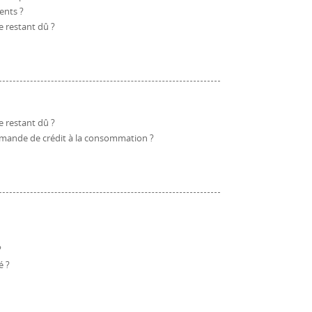
ents ?
e restant dû ?
e restant dû ?
 demande de crédit à la consommation ?
?
é ?