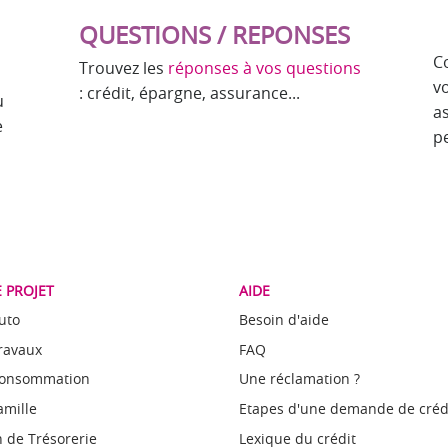
QUESTIONS / REPONSES
C
Trouvez les
réponses à vos questions
v
: crédit, épargne, assurance...
u
a
e
p
 PROJET
AIDE
uto
Besoin d'aide
Travaux
FAQ
Consommation
Une réclamation ?
amille
Etapes d'une demande de créd
 de Trésorerie
Lexique du crédit