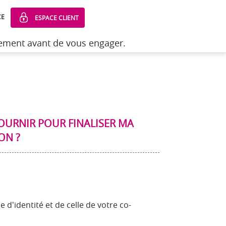
CE
ESPACE CLIENT
sement avant de vous engager.
ives au Prêt personnel
>
Les pièces justificatives
 FOURNIR POUR FINALISER MA
ON ?
 d'identité et de celle de votre co-