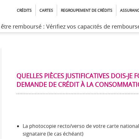
CRÉDITS
CARTES
REGROUPEMENT DE CRÉDITS
ASSURAN
t être remboursé : Vérifiez vos capacités de rembour
ur le credit, l'assurance et la carte cofinoga
>
Les questions relat
QUELLES PIÈCES JUSTIFICATIVES DOIS-JE
DEMANDE DE CRÉDIT À LA CONSOMMATI
La photocopie recto/verso de votre carte nationale
signataire (le cas échéant)