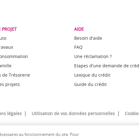
 PROJET
AIDE
uto
Besoin d'aide
Travaux
FAQ
Consommation
Une réclamation ?
amille
Etapes d'une demande de créd
 de Trésorerie
Lexique du crédit
es projets
Guide du crédit
ns légales
Utilisation de vos données personnelles
Cookie
 nécessaires au fonctionnement du site. Pour
 une marque BNP Paribas Personal Finance.
En savoir plus