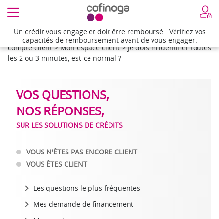
Un crédit vous engage et doit être remboursé : Vérifiez vos
Un crédit vous engage et doit être remboursé : Vérifiez vos
Accueil
>
Besoin d'aide
>
Questions réponses sur votre
capacités de remboursement avant de vous engager.
capacités de remboursement avant de vous engager.
compte client
>
Mon espace client
>
Je dois m'identifier toutes
les 2 ou 3 minutes, est-ce normal ?
VOS QUESTIONS,
NOS RÉPONSES,
SUR LES SOLUTIONS DE CRÉDITS
VOUS N'ÊTES PAS ENCORE CLIENT
VOUS ÊTES CLIENT
Les questions le plus fréquentes
Mes demande de financement