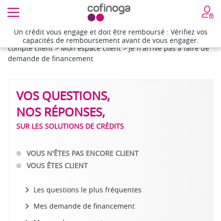
Un crédit vous engage et doit être remboursé : Vérifiez vos
Un crédit vous engage et doit être remboursé : Vérifiez vos
Accueil
>
Besoin d'aide
>
Questions réponses sur votre
capacités de remboursement avant de vous engager.
capacités de remboursement avant de vous engager.
compte client
>
Mon espace client
>
Je n'arrive pas à faire de
demande de financement
VOS QUESTIONS,
NOS RÉPONSES,
SUR LES SOLUTIONS DE CRÉDITS
VOUS N'ÊTES PAS ENCORE CLIENT
VOUS ÊTES CLIENT
Les questions le plus fréquentes
Mes demande de financement