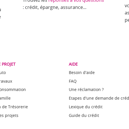
Trouvez les
réponses à vos questions
v
: crédit, épargne, assurance...
u
a
e
p
 PROJET
AIDE
uto
Besoin d'aide
Travaux
FAQ
Consommation
Une réclamation ?
amille
Etapes d'une demande de créd
 de Trésorerie
Lexique du crédit
es projets
Guide du crédit