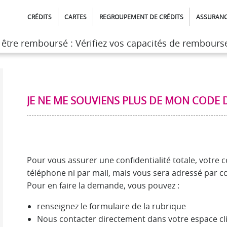
CRÉDITS
CARTES
REGROUPEMENT DE CRÉDITS
ASSURAN
t être remboursé : Vérifiez vos capacités de rembour
t être remboursé : Vérifiez vos capacités de rembour
r votre compte client
>
Questions relatives aux demandes de crédi
JE NE ME SOUVIENS PLUS DE MON CODE 
Pour vous assurer une confidentialité totale, votr
téléphone ni par mail, mais vous sera adressé par co
Pour en faire la demande, vous pouvez :
renseignez le formulaire de la rubrique
Nous contacter directement dans votre espace cli