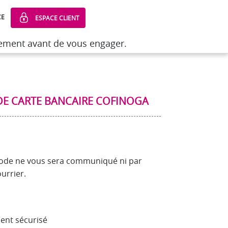
CE
ESPACE CLIENT
sement avant de vous engager.
sement avant de vous engager.
t
>
Récupérer son code de carte de crédit
DE CARTE BANCAIRE COFINOGA
e code ne vous sera communiqué ni par
urrier.
ent sécurisé